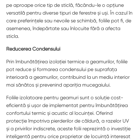
pe aproape orice tip de sticlă, făcându-le o opțiune
versatilă pentru diverse tipuri de ferestre și uși. În cazul în
care preferințele sau nevoile se schimbă, foliile pot fi, de
asemenea, îndepărtate sau înlocuite fără a afecta
sticla.
Reducerea Condensului
Prin îmbunătățirea izolației termice a geamurilor, foliile
pot reduce și formarea condensului pe suprafața
interioară a geamurilor, contribuind la un mediu interior
mai sănătos și prevenind apariția mucegaiului.
Foliile izolatoare pentru geamuri sunt o soluție cost-
eficientă și ușor de implementat pentru îmbunătățirea
confortului termic și acustic al locuinței. Oferind
protecție împotriva pierderilor de căldură, a razelor UV
și a privirilor indiscrete, aceste folii reprezintă o investiție
inteligentă pentru orice proprietar de locuință interesat