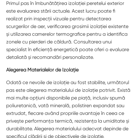
Primul pas în îmbunătățirea izolației peretelui exterior
este evaluarea stării actuale. Acest lucru poate fi
realizat prin inspecții vizuale pentru detectarea
scurgerilor de aer, verificarea grosimii izolației existente
și utilizarea camerelor termografice pentru a identifica
zonele cu pierderi de căldură. Consultarea unui
specialist în eficiență energetică poate oferi o evaluare
detaliată și recomandări personalizate.
Alegerea Materialelor de Izolație
Odată ce nevoile de izolație au fost stabilite, următorul
pas este alegerea materialului de izolație potrivit. Există
mai multe opțiuni disponibile pe piață, inclusiv spumă
poliuretanică, vată minerală, polistiren expandat sau
extrudat, fiecare având propriile avantaje în ceea ce
privește performanța termică, rezistența la umiditate și
durabilitate. Alegerea materialului adecvat depinde de
specificul clădirii și de obiectivele de izolație.