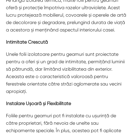
Pe lângă izolarea termică, multe folii pentru geamuri
oferă și protecție împotriva razelor ultraviolete. Acest
lucru protejează mobilierul, covoarele și operele de artă
de decolorare și degradare, prelungind durata de viață
a acestora și menținând aspectul interiorului casei.
Intimitate Crescută
Unele folii izolatoare pentru geamuri sunt proiectate
pentru a oferi și un grad de intimitate, permițând luminii
să pătrundă, dar limitând vizibilitatea din exterior.
Aceasta este o caracteristică valoroasă pentru
ferestrele orientate către străzi aglomerate sau vecini
apropiați.
Instalare Ușoară și Flexibilitate
Foliile pentru geamuri pot fi instalate cu ușurință de
către proprietari, fără nevoia de unelte sau
echipamente speciale. În plus, acestea pot fi aplicate