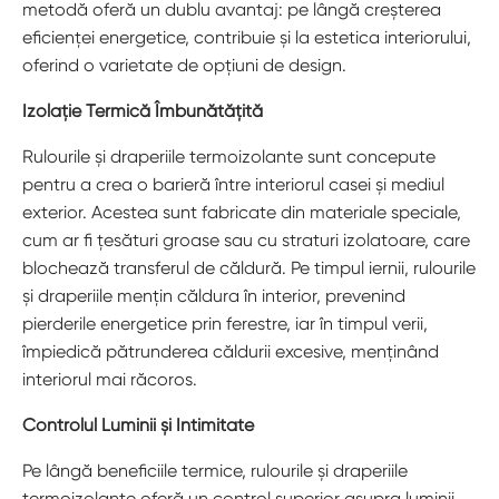
metodă oferă un dublu avantaj: pe lângă creșterea
eficienței energetice, contribuie și la estetica interiorului,
oferind o varietate de opțiuni de design.
Izolație Termică Îmbunătățită
Rulourile și draperiile termoizolante sunt concepute
pentru a crea o barieră între interiorul casei și mediul
exterior. Acestea sunt fabricate din materiale speciale,
cum ar fi țesături groase sau cu straturi izolatoare, care
blochează transferul de căldură. Pe timpul iernii, rulourile
și draperiile mențin căldura în interior, prevenind
pierderile energetice prin ferestre, iar în timpul verii,
împiedică pătrunderea căldurii excesive, menținând
interiorul mai răcoros.
Controlul Luminii și Intimitate
Pe lângă beneficiile termice, rulourile și draperiile
termoizolante oferă un control superior asupra luminii