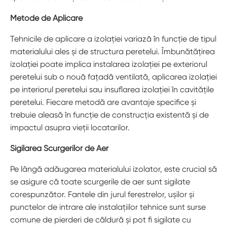
Metode de Aplicare
Tehnicile de aplicare a izolației variază în funcție de tipul
materialului ales și de structura peretelui. Îmbunătățirea
izolației poate implica instalarea izolației pe exteriorul
peretelui sub o nouă fațadă ventilată, aplicarea izolației
pe interiorul peretelui sau insuflarea izolației în cavitățile
peretelui. Fiecare metodă are avantaje specifice și
trebuie aleasă în funcție de construcția existentă și de
impactul asupra vieții locatarilor.
Sigilarea Scurgerilor de Aer
Pe lângă adăugarea materialului izolator, este crucial să
se asigure că toate scurgerile de aer sunt sigilate
corespunzător. Fantele din jurul ferestrelor, ușilor și
punctelor de intrare ale instalațiilor tehnice sunt surse
comune de pierderi de căldură și pot fi sigilate cu