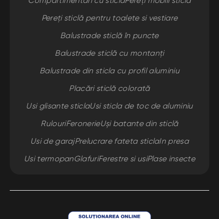
Compartimentari cu sticla
Pereți mobili sticlă
Pereți sticlă pentru toalete si vestiare
Balustrade sticlă în puncte
Balustrade sticlă cu montanți
Balustrade din sticla cu profil aluminiu
Placări sticlă colorată
Usi glisante sticla
Usi sticla de toc de aluminiu
Rulouri
Feronerie
Uși batante din sticlă
Usi de garaj
Prelucrare fateta sticla
In presa
Usi termopan
Glafuri
Ferestre si usi
Plase insecte