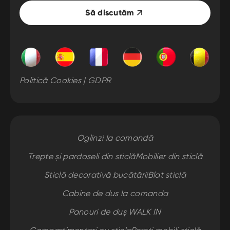
Să discutăm
Politică Cookies | GDPR
Oglinzi la comandă
Trepte și pardoseli din sticlă
Mobilier din sticlă
Sticlă decorativă bucătării
Blat sticlă
Cabine de dus la comanda
Panouri de duș WALK IN