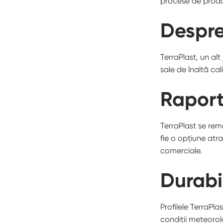
procese de produ
Despre
TerraPlast, un al
sale de înaltă cali
Raport
TerraPlast se rem
fie o opțiune atra
comerciale.
Durabil
Profilele TerraPla
condiții meteorol