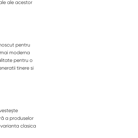
ale ale acestor
unoscut pentru
 mai moderna
alitate pentru o
eratii tinere si
vestește
ară a produselor
 varianta clasica