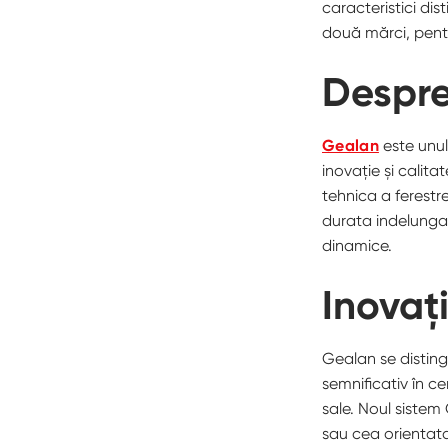
caracteristici dist
două mărci, pentr
Despr
Gealan
este unul
inovație și calita
tehnica a ferestre
durata indelungata
dinamice.
Inovaț
Gealan se disting
semnificativ în c
sale. Noul sistem
sau cea orientata