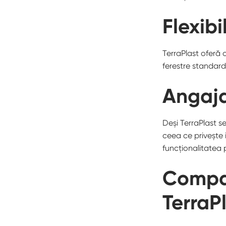
Flexibi
TerraPlast oferă o
ferestre standard
Angaja
Deși TerraPlast s
ceea ce privește 
funcționalitatea 
Compar
TerraP