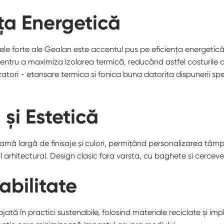
nța Energetică
ele forte ale Gealan este accentul pus pe eficiența energetică. 
entru a maximiza izolarea termică, reducând astfel costurile de
izatori - etansare termica si fonica buna datorita dispunerii sp
și Estetică
mă largă de finisaje și culori, permițând personalizarea tâmpl
til arhitectural. Design clasic fara varsta, cu baghete si cercevel
abilitate
ată în practici sustenabile, folosind materiale reciclate și i