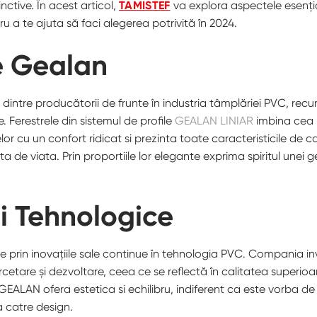
inctive. În acest articol,
TAMISTEF
va explora aspectele esenți
u a te ajuta să faci alegerea potrivită în 2024.
e Gealan
 dintre producătorii de frunte în industria tâmplăriei PVC, rec
te. Ferestrele din sistemul de profile
GEALAN LINIAR
imbina cea
lor cu un confort ridicat si prezinta toate caracteristicile de c
 de viata. Prin proportiile lor elegante exprima spiritul unei gen
ii Tehnologice
e prin inovațiile sale continue în tehnologia PVC. Compania in
ercetare și dezvoltare, ceea ce se reflectă în calitatea superio
 GEALAN ofera estetica si echilibru, indiferent ca este vorba de
 catre design.