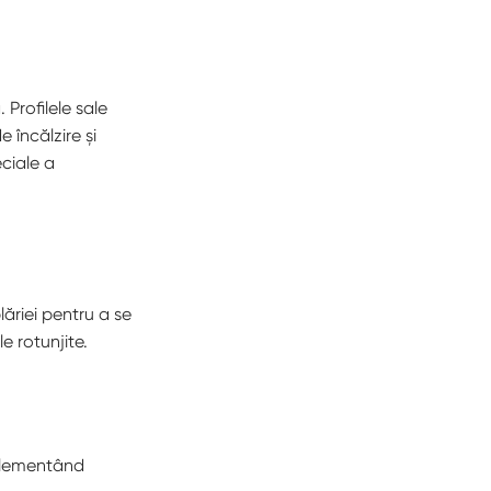
Profilele sale
 încălzire și
eciale a
ăriei pentru a se
e rotunjite.
mplementând