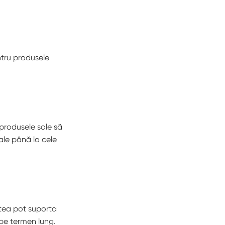
ntru produsele
 produsele sale să
iale până la cele
estea pot suporta
 pe termen lung.