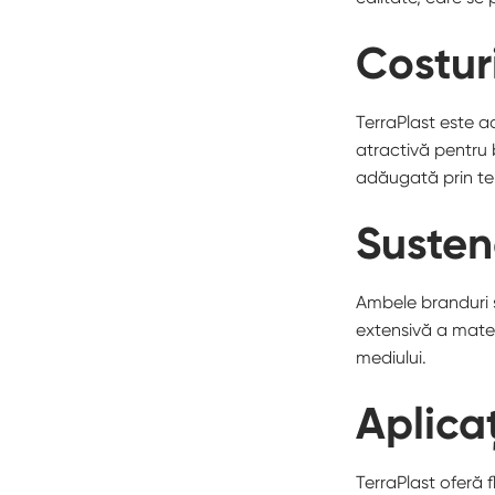
Costur
TerraPlast este a
atractivă pentru 
adăugată prin teh
Susten
Ambele branduri s
extensivă a mater
mediului.
Aplicaț
TerraPlast oferă f