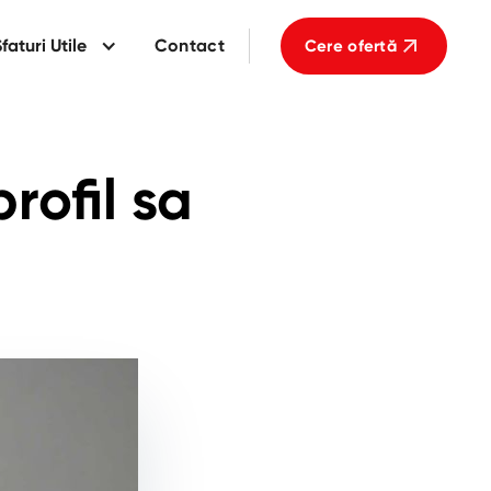
faturi Utile
Contact
Cere ofertă
rofil sa