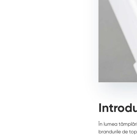
Introd
În lumea tâmplărie
brandurile de top