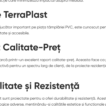
cție care minimizează impactul asupra mediului.
 TerraPlast
t jucător important pe piața tâmplăriei PVC, este cunoscut pe
tate și accesibile.
 Calitate-Preț
arcă printr-un excelent raport calitate-preț. Aceasta face ca
ctivă pentru un spectru larg de clienți, de la proiecte rezidenț
itate și Rezistență
st sunt proiectate pentru a oferi durabilitate și rezistență. Ac
ogice adverse, menținându-și calitățile estetice și funcționale