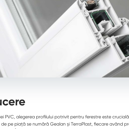
ucere
i PVC, alegerea profilului potrivit pentru ferestre este crucială.
 de pe piață se numără Gealan și TerraPlast, fiecare având pro