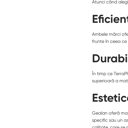
Atunci când alegi 
Eficie
Ambele mărci ofer
frunte în ceea ce
Durabi
În timp ce TerraP
superioară a mate
Estetic
Gealan oferă mai 
specific sau un a
calitate, care se 