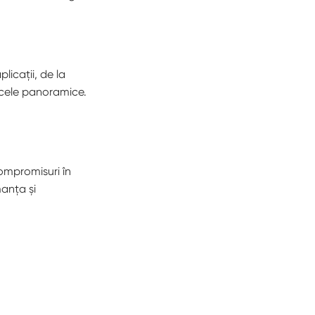
licații, de la
 cele panoramice.
ompromisuri în
manța și
s