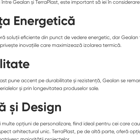
între Gealan și TerraPlast, este important să iei în considerare
nța Energetică
ă soluții eficiente din punct de vedere energetic, dar Gealan t
 privește inovațiile care maximizează izolarea termică.
litate
last pune accent pe durabilitate și rezistență, Gealan se remar
rialelor și prin longevitatea produselor sale.
ă și Design
multe opțiuni de personalizare, fiind ideal pentru cei care ca
spect arhitectural unic. TerraPlast, pe de altă parte, oferă opț
potrivesc majorității proiectelor.